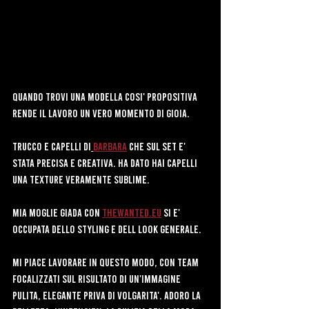
Quando trovi una modella cosi' propositiva 
rende il lavoro un vero momento di gioia.
trucco e Capelli di
Barbara
 che sul set e' 
stata precisa e creativa. Ha dato hai capelli 
una texture veramente sublime.
Mia moglie Giada con 
thewanted.eu
 si e' 
occupata dello styling e dell look generale.
Mi piace lavorare in questo modo, con team 
focalizzati sul risultato di un'immagine 
pulita, elegante priva di volgarita'. Adoro la 