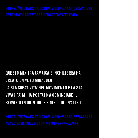
https://video.wixstatic.com/video/eea7af_c3c523062d
024024aecc7af9ef535221/1080p/mp4/file.mp4
Questo mix tra Jamaica e inghilterra ha 
creato un vero miracolo. 
La sua creativita' nel movimento e la sua 
vivacita' mi ha portato a cominciare il 
servizio in un modo e finirlo in un'altro.
https://video.wixstatic.com/video/eea7af_3e74cc64a6
4848c19a2d73bddb1240a1/1080p/mp4/file.mp4