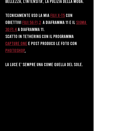
bellezza, l'intensita', la pulizia della moda. 
Tecnicamente uso la mia 
fuji x-t5
 con 
obiettivi 
Fuji 56 f1,2
  a diaframma 11 e il 
sigma 
30 F1.4
 a Diaframma 11.
Scatto in tethering con il programma 
Capture one
 e post produco le foto con 
Photoshop
.
La luce e' sempre una come quella del sole.