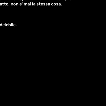
tto, non e' mai la stessa cosa.
delebile.